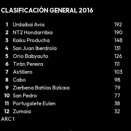
CLASIFICACIÓN GENERAL 2016
1
Urdaibai Avia
192
2
NT2 Hondarribia
190
3
Kaiku Producha
148
4
San Juan Iberdrola
131
5
Orio Babyauto
126
6
Tirán Pereira
111
7
Astillero
103
8
Cabo
98
9
Zierbena Bahías Bizkaia
79
10
San Pedro
77
11
Portugalete Eulen
38
12
Zumaia
32
ARC 1