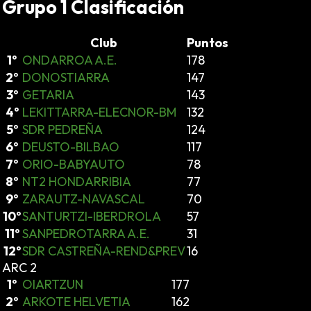
Grupo 1
Clasificación
Club
Puntos
1º
ONDARROA A.E.
178
2º
DONOSTIARRA
147
3º
GETARIA
143
4º
LEKITTARRA-ELECNOR-BM
132
5º
SDR PEDREÑA
124
6º
DEUSTO-BILBAO
117
7º
ORIO-BABYAUTO
78
8º
NT2 HONDARRIBIA
77
9º
ZARAUTZ-NAVASCAL
70
10º
SANTURTZI-IBERDROLA
57
11º
SANPEDROTARRA A.E.
31
12º
SDR CASTREÑA-REND&PREV
16
ARC 2
1º
OIARTZUN
177
2º
ARKOTE HELVETIA
162