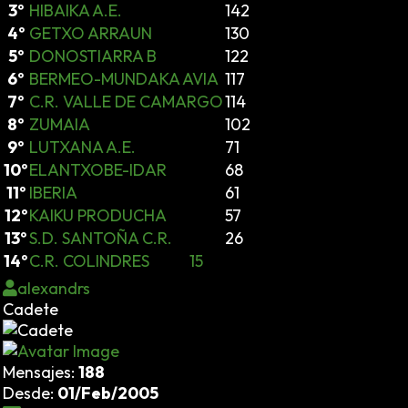
3º
HIBAIKA A.E.
142
4º
GETXO ARRAUN
130
5º
DONOSTIARRA B
122
6º
BERMEO-MUNDAKA AVIA
117
7º
C.R. VALLE DE CAMARGO
114
8º
ZUMAIA
102
9º
LUTXANA A.E.
71
10º
ELANTXOBE-IDAR
68
11º
IBERIA
61
12º
KAIKU PRODUCHA
57
13º
S.D. SANTOÑA C.R.
26
14º
C.R. COLINDRES 15
alexandrs
Cadete
Mensajes:
188
Desde:
01/Feb/2005