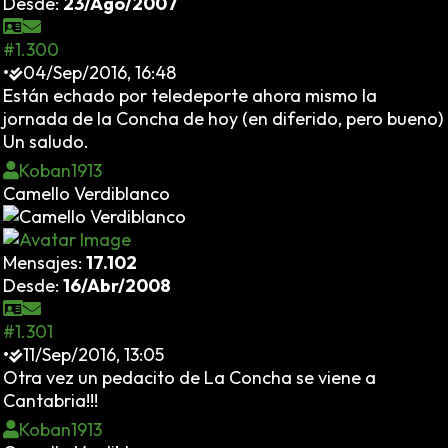
Desde:
23/Ago/2007
#1.300
•
04/Sep/2016, 16:48
Están echado por teledeporte ahora mismo la
jornada de la Concha de hoy (en diferido, pero bueno)
Un saludo.
Koban1913
Camello Verdiblanco
Mensajes:
17.102
Desde:
16/Abr/2008
#1.301
•
11/Sep/2016, 13:05
Otra vez un pedacito de La Concha se viene a
Cantabria!!!
Koban1913