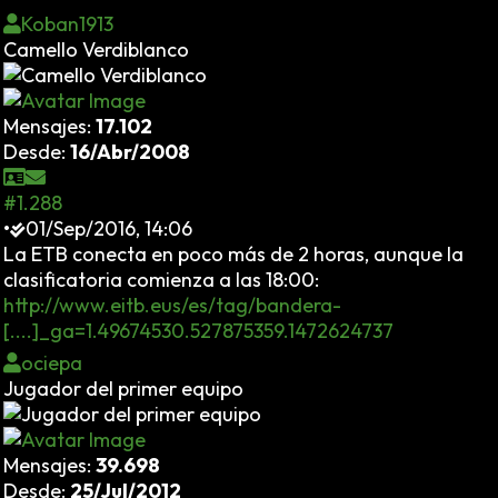
Koban1913
Camello Verdiblanco
Mensajes:
17.102
Desde:
16/Abr/2008
#1.288
•
01/Sep/2016, 14:06
La ETB conecta en poco más de 2 horas, aunque la
clasificatoria comienza a las 18:00:
http://www.eitb.eus/es/tag/bandera-
[....]_ga=1.49674530.527875359.1472624737
ociepa
Jugador del primer equipo
Mensajes:
39.698
Desde:
25/Jul/2012