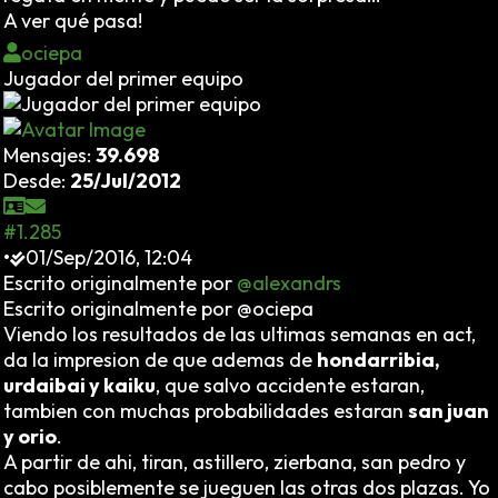
A ver qué pasa!
ociepa
Jugador del primer equipo
Mensajes:
39.698
Desde:
25/Jul/2012
#1.285
•
01/Sep/2016, 12:04
Escrito originalmente por
@alexandrs
Escrito originalmente por @ociepa
Viendo los resultados de las ultimas semanas en act,
da la impresion de que ademas de
hondarribia,
urdaibai y kaiku
, que salvo accidente estaran,
tambien con muchas probabilidades estaran
san juan
y orio
.
A partir de ahi, tiran, astillero, zierbana, san pedro y
cabo posiblemente se jueguen las otras dos plazas. Yo