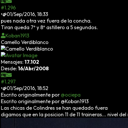
#1.296
•
01/Sep/2016, 18:33
pues nada otra vez fuera de la concha.
Tiran queda 7º y 8º astillero a 5 segundos.
Koban1913
Camello Verdiblanco
Mensajes:
17.102
Desde:
16/Abr/2008
#1.297
•
01/Sep/2016, 18:52
Escrito originalmente por
@ociepa
Escrito originalmente por @Koban1913
Las chicas de Colindres se han quedado fuera
digamos que en la posicion 11 de 11 traineras... nivel d