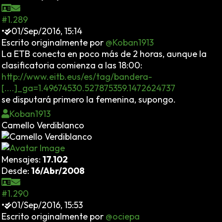
#1.289
•
01/Sep/2016, 15:14
Escrito originalmente por
@Koban1913
La ETB conecta en poco más de 2 horas, aunque la
clasificatoria comienza a las 18:00:
http://www.eitb.eus/es/tag/bandera-
[....]_ga=1.49674530.527875359.1472624737
se disputará primero la femenina, supongo.
Koban1913
Camello Verdiblanco
Mensajes:
17.102
Desde:
16/Abr/2008
#1.290
•
01/Sep/2016, 15:53
Escrito originalmente por
@ociepa