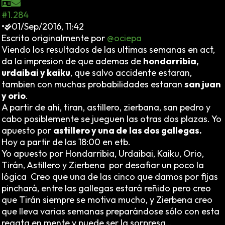
#1.284
•
01/Sep/2016, 11:42
Escrito originalmente por
@ociepa
Viendo los resultados de las ultimas semanas en act,
da la impresion de que ademas de
hondarribia,
urdaibai y kaiku
, que salvo accidente estaran,
tambien con muchas probabilidades estaran
san juan
y orio
.
A partir de ahi, tiran, astillero, zierbana, san pedro y
cabo posiblemente se jueguen las otras dos plazas. Yo
apuesto por
astillero y una de las dos gallegas.
Hoy a partir de las 18:00 en etb.
Yo apuesto por Hondarribia, Urdaibai, Kaiku, Orio,
Tirán, Astillero y Zierbena por desafiar un poco la
lógica Creo que una de las cinco que damos por fijas
pinchará, entre las gallegas estará reñido pero creo
que Tirán siempre se motiva mucho, y Zierbena creo
que lleva varias semanas preparándose sólo con esta
regata en mente y puede ser la sorpresa…