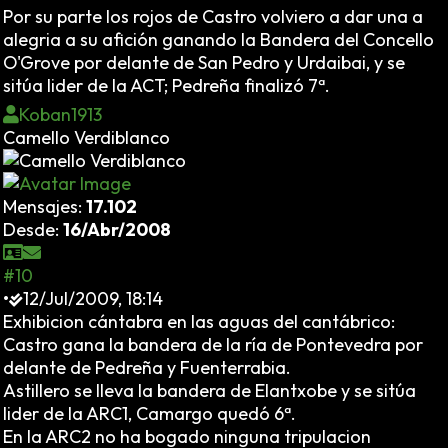
Por su parte los rojos de Castro volviero a dar una a
alegria a su afición ganando la Bandera del Concello
O'Grove por delante de San Pedro y Urdaibai, y se
sitúa lider de la ACT; Pedreña finalizó 7ª.
Koban1913
Camello Verdiblanco
Mensajes:
17.102
Desde:
16/Abr/2008
#10
•
12/Jul/2009, 18:14
Exhibicion cántabra en las aguas del cantábrico:
Castro gana la bandera de la ría de Pontevedra por
delante de Pedreña y Fuenterrabia.
Astillero se lleva la bandera de Elantxobe y se sitúa
lider de la ARC1, Camargo quedó 6ª.
En la ARC2 no ha bogado ninguna tripulacion