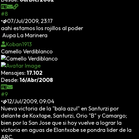
#8
•
07/Jul/2009, 23:17
aahi estamos los rojillos al poder
Aupa La Marinera
Koban1913
Camello Verdiblanco
Mensajes:
17.102
Desde:
16/Abr/2008
#9
•
12/Jul/2009, 09:04
Nueva victoria de la "bala azul" en Santurzi por
delante de Koxtape, Santurzi, Orio "B" y Camargo;
bien por la San Jose que si hoy vuelve a lograr la
victoria en aguas de Elantxobe se pondra lider de la
ARC.