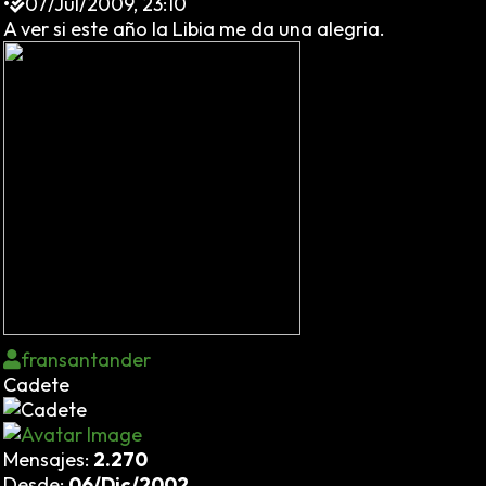
•
07/Jul/2009, 23:10
A ver si este año la Libia me da una alegria.
fransantander
Cadete
Mensajes:
2.270
Desde:
06/Dic/2002