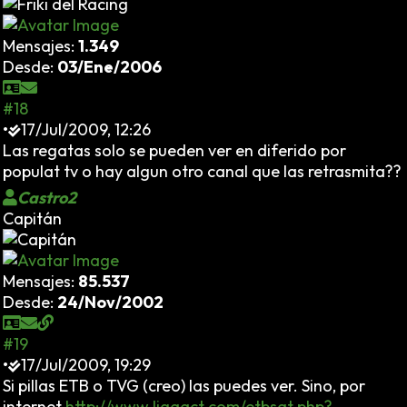
Mensajes:
1.349
Desde:
03/Ene/2006
#18
•
17/Jul/2009, 12:26
Las regatas solo se pueden ver en diferido por
populat tv o hay algun otro canal que las retrasmita??
Castro2
Capitán
Mensajes:
85.537
Desde:
24/Nov/2002
#19
•
17/Jul/2009, 19:29
Si pillas ETB o TVG (creo) las puedes ver. Sino, por
internet
http://www.ligaact.com/etbsat.php?