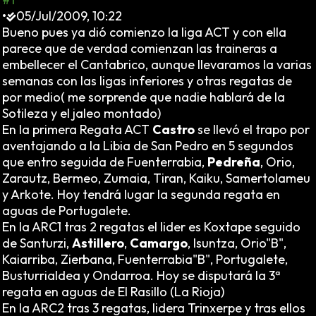
•
05/Jul/2009, 10:22
Bueno pues ya dió comienzo la liga ACT y con ella
parece que de verdad comienzan las traineras a
embellecer el Cantabrico, aunque llevaramos la varias
semanas con las ligas inferiores y otras regatas de
por medio( me sorprende que nadie hablará de la
Sotileza y el jaleo montado)
En la primera Regata ACT
Castro
se llevó el trapo por
aventajando a la Libia de San Pedro en 5 segundos
que entro seguida de Fuenterrabia,
Pedreña
, Orio,
Zarautz, Bermeo, Zumaia, Tiran, Kaiku, Samertolameu
y Arkote. Hoy tendrá lugar la segunda regata en
aguas de Portugalete.
En la ARC1 tras 2 regatas el lider es Koxtape seguido
de Santurzi,
Astillero
,
Camargo
, Isuntza, Orio"B",
Kaiarriba, Zierbana, Fuenterrabia"B", Portugalete,
Busturrialdea y Ondarroa. Hoy se disputará la 3ª
regata en aguas de El Rasillo (La Rioja)
En la ARC2 tras 3 regatas, lidera Trinxerpe y tras ellos