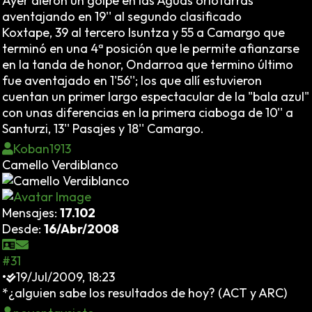
Ayer dieron un golpe en las Aguas oriotarras
aventajando en 19'' al segundo clasificado
Koxtape, 39 al tercero Isuntza y 55 a Camargo que
terminó en una 4ª posición que le permite afianzarse
en la tanda de honor, Ondarroa que termino último
fue aventajado en 1'56''; los que allí estuvieron
cuentan un primer largo espectacular de la "bala azul"
con unas diferencias en la primera ciaboga de 10'' a
Santurzi, 13'' Pasajes y 18'' Camargo.
Koban1913
Camello Verdiblanco
Mensajes:
17.102
Desde:
16/Abr/2008
#31
•
19/Jul/2009, 18:23
*¿alguien sabe los resultados de hoy? (ACT y ARC)