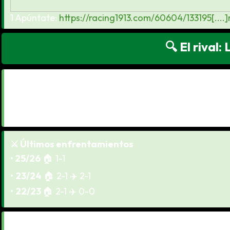
1 Apúntate:
https://racing1913.com/60604/133195[..
🔍 El rival
Posición:
16°
Racha:
🟥🟩🟥🟥🟥
Goles:
F 41 / C 46
⚔️ Últimos enfrentamientos
• 25/26
🏠
1-1
•
23/24
🏠 2-1
✈️
2-1
•
22/23
🏠 2-1
✈️
0-0
👀 Bajas