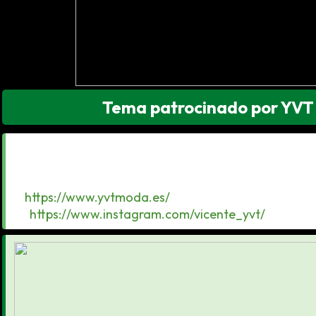
Tema patrocinado por YVT
Tienda de moda de hombre en Santander: ropa casual
primeras marcas.
📍 Calle Isabel II, 23 · 39002 Santander
🌐
https://www.yvtmoda.es/
📸
https://www.instagram.com/vicente_yvt/