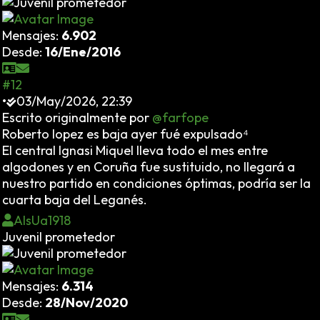
Mensajes:
6.902
Desde:
16/Ene/2016
#12
•
03/May/2026, 22:39
Escrito originalmente por
@farfope
Roberto lopez es baja ayer fué expulsado⁴
El central Ignasi Miquel lleva todo el mes entre
algodones y en Coruña fue sustituido, no llegar
á
a
nuestro partido en condiciones óptimas, podría ser la
cuarta baja del Leganés.
AlsUa1918
Juvenil prometedor
Mensajes:
6.314
Desde:
28/Nov/2020