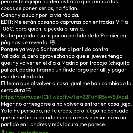
pero este equipo ha demostrado que cuando las
cosas se ponen serias, no fallan.
Ganar y a subir por la via rápida.
EDIT: Me están pasando capturas con entradas VIP a
106€, para quien le pueda el ansia.
No he pagado eso ni por un partido de la Premier en
páginas de reventa. 🤣
Porque ya voy a Santander al partido contra
Valladolid, pero aprovechando que el jueves tengo
que ir y volver en el día a Madrid por trabajo (chiquita
paliza), podría tirarme un finde largo por allí y pagar
eso de calentada.
El tema que al volver a casa igual me han cambiado la
cerradura 🤣
https://youtu.be/1Ck1IwkoHvw?is=22FuYIR5yW5JXasl
Mejor no arriesgarse a no volver a entrar en casa, jaja.
Yo lo he pensado, no te creas, pero luego he pensado
que ni me he acercado nunca a esos precios ni en un
partido en Londres y más locura me parece.
Kris_Kristofferson