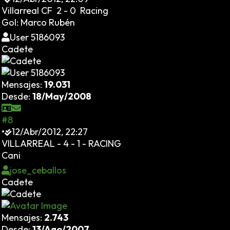
Villarreal CF 2 - 0 Racing
Gol: Marco Rubén
User 5186093
Cadete
Mensajes:
19.031
Desde:
18/May/2008
#8
•
12/Abr/2012, 22:27
VILLARREAL - 4 - 1 - RACING
Cani
jose_ceballos
Cadete
Mensajes:
2.743
Desde:
13/Ago/2007