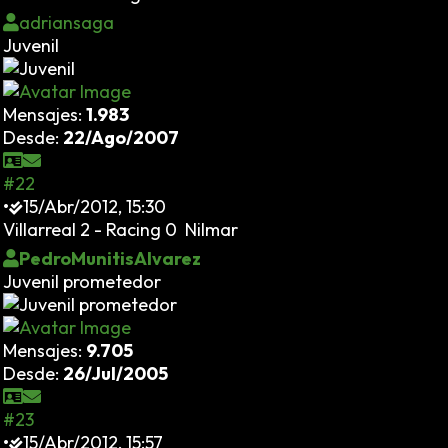
adriansaga
Juvenil
Mensajes:
1.983
Desde:
22/Ago/2007
#22
•
15/Abr/2012, 15:30
Villarreal 2 - Racing 0 Nilmar
PedroMunitisAlvarez
Juvenil prometedor
Mensajes:
9.705
Desde:
26/Jul/2005
#23
•
15/Abr/2012, 15:57