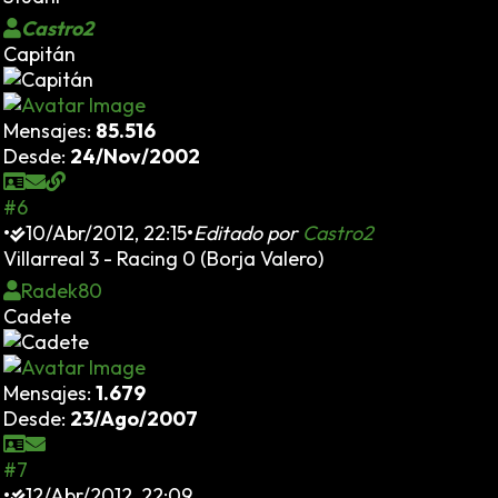
Castro2
Capitán
Mensajes:
85.516
Desde:
24/Nov/2002
#6
•
10/Abr/2012, 22:15
•
Editado por
Castro2
Villarreal 3 - Racing 0 (Borja Valero)
Radek80
Cadete
Mensajes:
1.679
Desde:
23/Ago/2007
#7
•
12/Abr/2012, 22:09