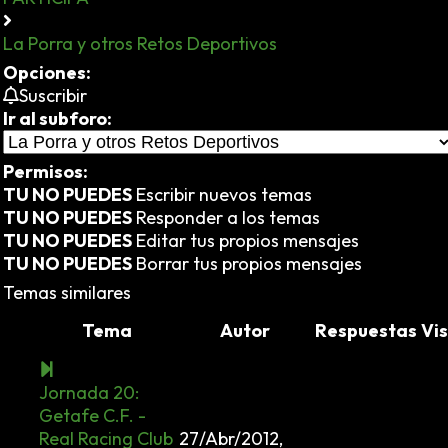
La Porra y otros Retos Deportivos
Opciones:
Suscribir
Ir al subforo:
Permisos:
TU NO PUEDES
Escribir nuevos temas
TU NO PUEDES
Responder a los temas
TU NO PUEDES
Editar tus propios mensajes
TU NO PUEDES
Borrar tus propios mensajes
Temas similares
Tema
Autor
Respuestas
Vis
Jornada 20:
Getafe C.F. -
Real Racing Club
27/Abr/2012,