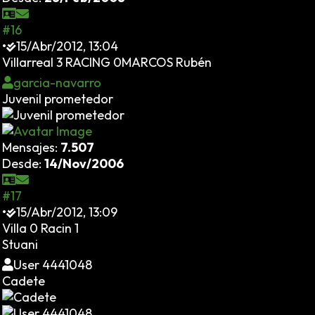
#16
•
15/Abr/2012, 13:04
Villarreal 3 RACING 0MARCOS Rubén
garcia-navarro
Juvenil prometedor
Mensajes:
7.507
Desde:
14/Nov/2006
#17
•
15/Abr/2012, 13:09
Villa 0 Racin 1
Stuani
User 4441048
Cadete