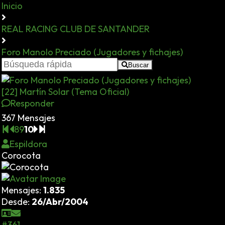
Inicio
REAL RACING CLUB DE SANTANDER
Foro Manolo Preciado (Jugadores y fichajes)
Buscar
[22] Martín Solar (Tema Oficial)
Responder
367 Mensajes
8
9
10
Espildora
Corocota
Mensajes:
1.835
Desde:
26/Abr/2004
#361