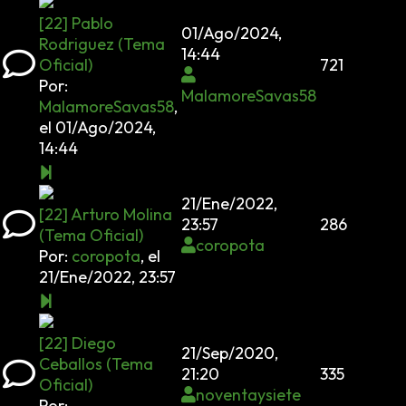
[22] Pablo
01/Ago/2024,
Rodriguez (Tema
14:44
Oficial)
721
Por:
MalamoreSavas58
MalamoreSavas58
,
el 01/Ago/2024,
14:44
21/Ene/2022,
[22] Arturo Molina
23:57
286
(Tema Oficial)
coropota
Por:
coropota
,
el
21/Ene/2022, 23:57
[22] Diego
21/Sep/2020,
Ceballos (Tema
21:20
335
Oficial)
noventaysiete
Por: