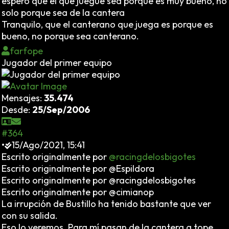
espero que el que juegue sea porque es muy bueno, no
solo porque sea de la cantera
Tranquilo, que el canterano que juega es porque es
bueno, no porque sea canterano.
farfope
Jugador del primer equipo
Mensajes:
35.474
Desde:
25/Sep/2006
#364
•
15/Ago/2021, 15:41
Escrito originalmente por
@racingdelosbigotes
Escrito originalmente por @Espildora
Escrito originalmente por @racingdelosbigotes
Escrito originalmente por @cimianop
La irrupción de Bustillo ha tenido bastante que ver
con su salida.
Eso lo veremos. Para mí pasan de la cantera a tope.