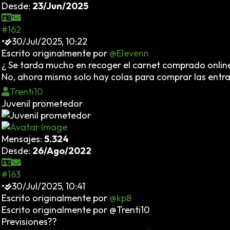
Desde:
23/Jun/2025
#162
•
30/Jul/2025, 10:22
Escrito originalmente por
@Elevenn
¿ Se tarda mucho en recoger el carnet comprado onlin
No, ahora mismo solo hay colas para comprar las entrad
Trenti10
Juvenil prometedor
Mensajes:
5.324
Desde:
26/Ago/2022
#163
•
30/Jul/2025, 10:41
Escrito originalmente por
@kp8
Escrito originalmente por @Trenti10
Previsiones??