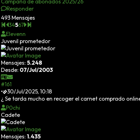
Campaña de abonados 2025/26
Responder
493 Mensajes
3
4
5
6
7
Elevenn
Juvenil prometedor
Mensajes:
5.248
Desde:
07/Jul/2003
#161
•
30/Jul/2025, 10:18
¿ Se tarda mucho en recoger el carnet comprado onlin
P0chi
Cadete
Mensajes:
1.435