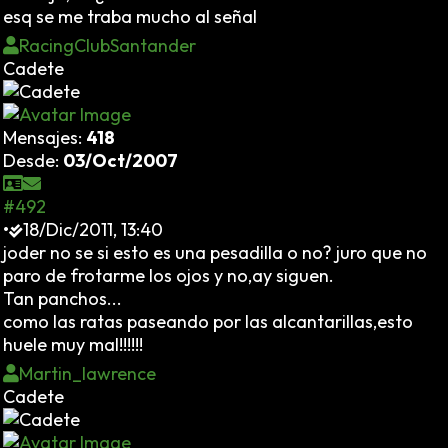
esq se me traba mucho al señal
RacingClubSantander
Cadete
Mensajes:
418
Desde:
03/Oct/2007
#492
•
18/Dic/2011, 13:40
joder no se si esto es una pesadilla o no? juro que no
paro de frotarme los ojos y no,ay siguen.
Tan panchos...
como las ratas paseando por las alcantarillas,esto
huele muy mal!!!!!!
Martin_lawrence
Cadete