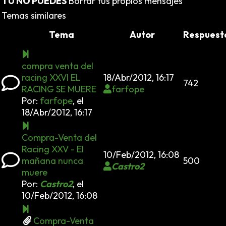
TU NO PUEDES
Borrar tus propios mensajes
Temas similares
Tema
Autor
Respuest
compra venta del
racing XXVI EL
18/Abr/2012, 16:17
742
RACING SE MUERE
farfope
Por:
farfope
,
el
18/Abr/2012, 16:17
Compra-Venta del
Racing XXV - El
10/Feb/2012, 16:08
mañana nunca
500
Castro2
muere
Por:
Castro2
,
el
10/Feb/2012, 16:08
Compra-Venta