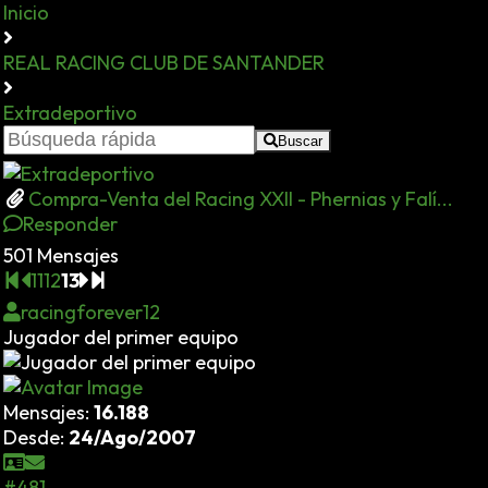
Inicio
REAL RACING CLUB DE SANTANDER
Extradeportivo
Buscar
Compra-Venta del Racing XXII - Phernias y Falí...
Responder
501 Mensajes
11
12
13
racingforever12
Jugador del primer equipo
Mensajes:
16.188
Desde:
24/Ago/2007
#481