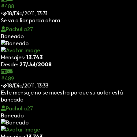
#488
•
18/Dic/2011, 13:31
Se va a liar parda ahora.
Pachulia27
Baneado
Mensajes:
13.743
Desde:
27/Jul/2008
#489
•
18/Dic/2011, 13:33
Este mensaje no se muestra porque su autor está
baneado
Pachulia27
Baneado
Mensajes:
13.743