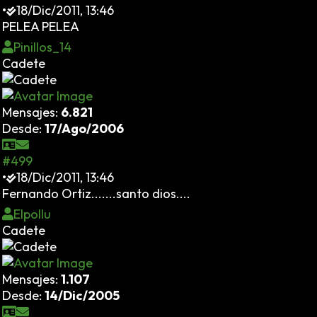
•
18/Dic/2011, 13:46
PELEA PELEA
Pinillos_14
Cadete
Mensajes:
6.821
Desde:
17/Ago/2006
#499
•
18/Dic/2011, 13:46
Fernando Ortiz.......santo dios....
Elpollu
Cadete
Mensajes:
1.107
Desde:
14/Dic/2005