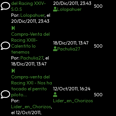
del Racing XXIV-
20/Dic/2011, 23:43
500
S.O.S
Lolopahuer
Por:
Lolopahuer
,
el
20/Dic/2011, 23:43
Compra-Venta del
Racing XXIII-
18/Dic/2011, 13:47
Calentito lo
500
Pachulia27
tenemos
Por:
Pachulia27
,
el
18/Dic/2011, 13:47
Compra-venta del
Racing XXI - Nos ha
tocado el perrito
12/Oct/2011, 16:24
piloto...
500
Por:
Lider_en_Chorizos
Lider_en_Chorizos
,
el 12/Oct/2011,