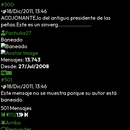
#500
•
18/Dic/2011, 13:46
ACOJONANTE,lo del antiguo presidente de las
peñas.Este es un sinverg.......................
Pachulia27
Baneado
Mensajes:
13.743
Desde:
27/Jul/2008
#501
•
18/Dic/2011, 13:46
Este mensaje no se muestra porque su autor está
baneado
501 Mensajes
11
12
13
Arriba
Responder