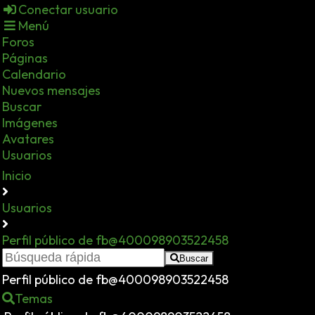
Conectar usuario
Menú
Foros
Páginas
Calendario
Nuevos mensajes
Buscar
Imágenes
Avatares
Usuarios
Inicio
Usuarios
Perfil público de fb@400098903522458
Buscar
Perfil público de fb@400098903522458
Temas