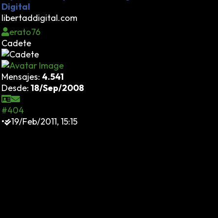
Digital
libertaddigital.com
erato76
Cadete
Mensajes:
4.541
Desde:
18/Sep/2008
#404
•
19/Feb/2011, 15:15
Corrupción. Una radio inexistente que sigue
generando gastos. Ocurrió en la Parla de Tomás
Gómez, el futuro masacrado en las elecciones a la
comunidad de Madrid y pírrico vencedor de las
primarias del PSOE en aquella comunidad. Podemos
imaginar lo que haría al frente de la Comunidad de
Madrid ¿crearía una emisora regional de TV de
pastel? ¿Acaso una central nuclear invisible? Ese es