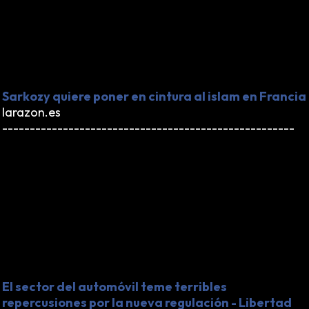
los inmigrantes en Francia, los puede perder a la voz
de ya. Durante su presidencia Sarkozy ha hecho poco
para cumplir esa promesa y hoy el islam en Francia
está mucho mas descontrolado que hace cinco años.
Cualquier medida llega tarde.
Sarkozy quiere poner en cintura al islam en Francia
larazon.es
-----------------------------------------------------
Y eso sin contar con que en el momento en que se
levanten las restricciones a las importaciones de
coches indios o chinos, no se va a salvar ninguna
fábrica de automóviles europeos. Estos son los
resultados de la globalización y de la deslocalización
industrial. Si China puede fabricar productos malos de
todo a cien también puede fabricar vehículos malos
de todo a tres mil euros...
El sector del automóvil teme terribles
repercusiones por la nueva regulación - Libertad