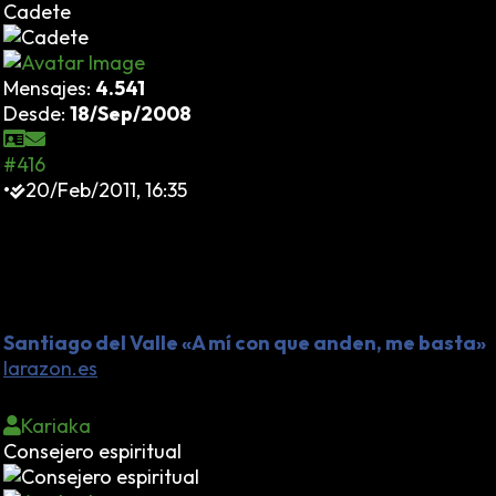
Cadete
Mensajes:
4.541
Desde:
18/Sep/2008
#416
•
20/Feb/2011, 16:35
He quedado HORRORIZADO con las declaraciones de
este individuo que demuestran dos cosas: primero que
hay gente que no puede ir suelta por la calle y que
para ellos cuatro paredes para un castigo son tres de
más.
Santiago del Valle «A mí con que anden, me basta»
larazon.es
Kariaka
Consejero espiritual