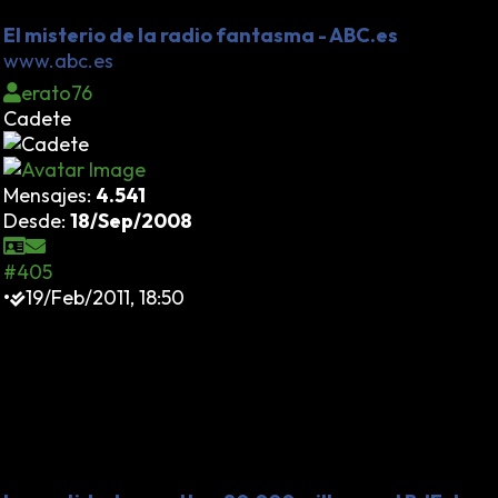
Tomás Gómez...
El misterio de la radio fantasma - ABC.es
www.abc.es
erato76
Cadete
Mensajes:
4.541
Desde:
18/Sep/2008
#405
•
19/Feb/2011, 18:50
Así empezó lo de Grecia... Con ocultaciones de la
situación real de las cuentas. Y así sigue España:
ocultación del déficit real de algunas autonomías,
ocultación de dinero en efectivo, ocultación del
agujero bancario, etc. Portugal está próximo a la
intervención, pero España no se ha alejado de la
"zona de riesgo".