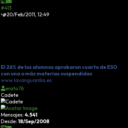
#413
•
20/Feb/2011, 12:49
Así se desvalorizan los títulos... Pero ¿para qué
aumentar la alarma social ante el fracaso escolar?
Mejor tranquilizar a los padres y a la sociedad
haciéndoles creer que sus hijos no son analfabetos
estructurales, sino que tienen un título que les valdrá
para algo. Así vive una sociedad en la inopia
permanente.
El 26% de los alumnos aprobaron cuarto de ESO
con una o más materias suspendidas
www.lavanguardia.es
erato76
Cadete
Mensajes:
4.541
Desde:
18/Sep/2008