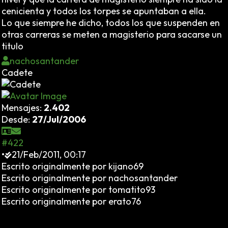
cenicienta y todos los torpes se apuntaban a ella.
Lo que siempre he dicho, todos los que suspenden en
otras carreras se meten a magisterio para sacarse un
titulo
nachosantander
Cadete
Mensajes:
2.402
Desde:
27/Jul/2006
#422
•
21/Feb/2011, 00:17
Escrito originalmente por kijano69
Escrito originalmente por nachosantander
Escrito originalmente por tomatito93
Escrito originalmente por erato76
Así se desvalorizan los títulos... Pero ¿para qué
aumentar la alarma social ante el fracaso escolar?