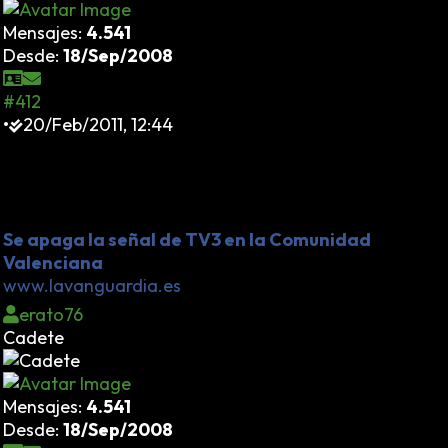
Mensajes:
4.541
Desde:
18/Sep/2008
#412
•
20/Feb/2011, 12:44
Lo sorprendente es que TV3 haya podido emitir hasta
ahora en Valencia sin que existiera una contrapartida
y los dos canales de la TV valenciana no pudieran
verse en Catalunya.
Se apaga la señal de TV3 en la Comunidad
Valenciana
www.lavanguardia.es
erato76
Cadete
Mensajes:
4.541
Desde:
18/Sep/2008