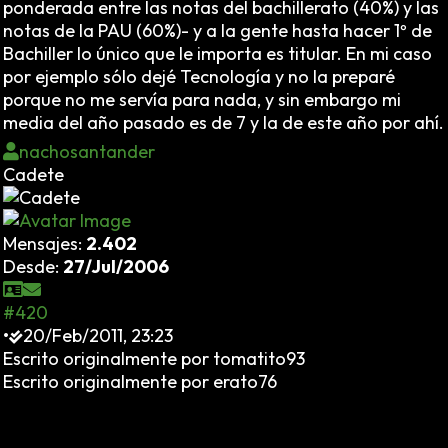
ponderada entre las notas del bachillerato (40%) y las
notas de la PAU (60%)- y a la gente hasta hacer 1º de
Bachiller lo único que le importa es titular. En mi caso
por ejemplo sólo dejé Tecnología y no la preparé
porque no me servía para nada, y sin embargo mi
media del año pasado es de 7 y la de este año por ahí.
nachosantander
Cadete
Mensajes:
2.402
Desde:
27/Jul/2006
#420
•
20/Feb/2011, 23:23
Escrito originalmente por tomatito93
Escrito originalmente por erato76
Así se desvalorizan los títulos... Pero ¿para qué
aumentar la alarma social ante el fracaso escolar?