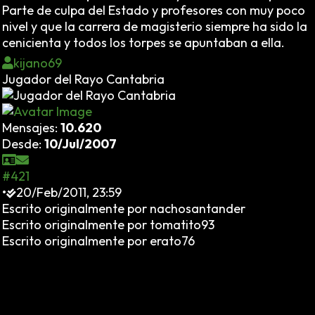
Parte de culpa del Estado y profesores con muy poco
nivel y que la carrera de magisterio siempre ha sido la
cenicienta y todos los torpes se apuntaban a ella.
kijano69
Jugador del Rayo Cantabria
Mensajes:
10.620
Desde:
10/Jul/2007
#421
•
20/Feb/2011, 23:59
Escrito originalmente por nachosantander
Escrito originalmente por tomatito93
Escrito originalmente por erato76
Así se desvalorizan los títulos... Pero ¿para qué
aumentar la alarma social ante el fracaso escolar?
Mejor tranquilizar a los padres y a la sociedad
haciéndoles creer que sus hijos no son analfabetos