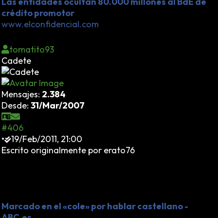
Las entidades ocultan 80.000 millones al BdE de
crédito promotor
www.elconfidencial.com
tomatito93
Cadete
Mensajes:
2.384
Desde:
31/Mar/2007
#406
•
19/Feb/2011, 21:00
Escrito originalmente por erato76
A ratos odioso, a ratos ridículo, siempre mezquino, así
es el nacionalismo lingüístico que impera en
Catalunya. Sin más comentarios y con mucho
desprecio...
Marcado en el «cole» por hablar castellano -
ABC.es