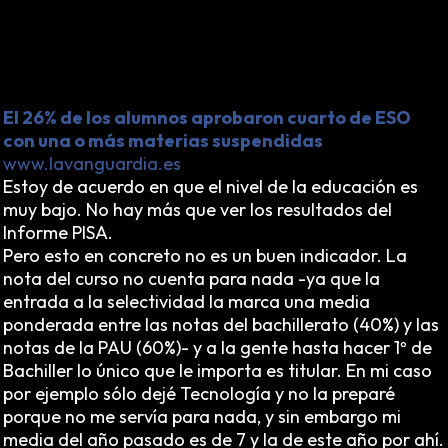
Mejor tranquilizar a los padres y a la sociedad
haciéndoles creer que sus hijos no son analfabetos
estructurales, sino que tienen un título que les valdrá
para algo. Así vive una sociedad en la inopia
permanente.
El 26% de los alumnos aprobaron cuarto de ESO
con una o más materias suspendidas
www.lavanguardia.es
Estoy de acuerdo en que el nivel de la educación es
muy bajo. No hay más que ver los resultados del
Informe PISA.
Pero esto en concreto no es un buen indicador. La
nota del curso no cuenta para nada -ya que la
entrada a la selectividad la marca una media
ponderada entre las notas del bachillerato (40%) y las
notas de la PAU (60%)- y a la gente hasta hacer 1º de
Bachiller lo único que le importa es titular. En mi caso
por ejemplo sólo dejé Tecnología y no la preparé
porque no me servía para nada, y sin embargo mi
media del año pasado es de 7 y la de este año por ahí.