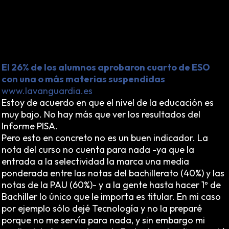
Mejor tranquilizar a los padres y a la sociedad
haciéndoles creer que sus hijos no son analfabetos
estructurales, sino que tienen un título que les valdrá
para algo. Así vive una sociedad en la inopia
permanente.
El 26% de los alumnos aprobaron cuarto de ESO
con una o más materias suspendidas
www.lavanguardia.es
Estoy de acuerdo en que el nivel de la educación es
muy bajo. No hay más que ver los resultados del
Informe PISA.
Pero esto en concreto no es un buen indicador. La
nota del curso no cuenta para nada -ya que la
entrada a la selectividad la marca una media
ponderada entre las notas del bachillerato (40%) y las
notas de la PAU (60%)- y a la gente hasta hacer 1º de
Bachiller lo único que le importa es titular. En mi caso
por ejemplo sólo dejé Tecnología y no la preparé
porque no me servía para nada, y sin embargo mi