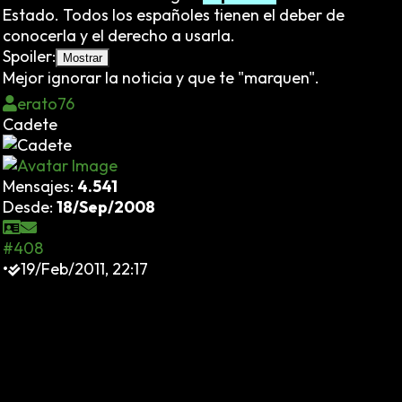
Estado. Todos los españoles tienen el deber de
conocerla y el derecho a usarla.
Spoiler:
Mejor ignorar la noticia y que te "marquen".
erato76
Cadete
Mensajes:
4.541
Desde:
18/Sep/2008
#408
•
19/Feb/2011, 22:17
De momento, en Catalunya se sabe que hay 1.162.581
(un 15,2% del total) de tarjetas sanitarias en manos de
inmigrantes... 200.000 menos que hace un año.
¿Quiere esto decir que se han ido? No, padre: quiere
decir que la mayoría de ellos se han NATURALIZADO
ESPAÑOLES.