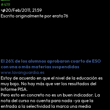
#419
•
20/Feb/2011, 21:59
Escrito originalmente por erato76
Así se desvalorizan los títulos... Pero ¿para qué
aumentar la alarma social ante el fracaso escolar?
Mejor tranquilizar a los padres y a la sociedad
haciéndoles creer que sus hijos no son analfabetos
estructurales, sino que tienen un título que les valdrá
para algo. Así vive una sociedad en la inopia
permanente.
El 26% de los alumnos aprobaron cuarto de ESO
con una o más materias suspendidas
www.lavanguardia.es
Estoy de acuerdo en que el nivel de la educación es
muy bajo. No hay más que ver los resultados del
Informe PISA.
Pero esto en concreto no es un buen indicador. La
nota del curso no cuenta para nada -ya que la
entrada a la selectividad la marca una media