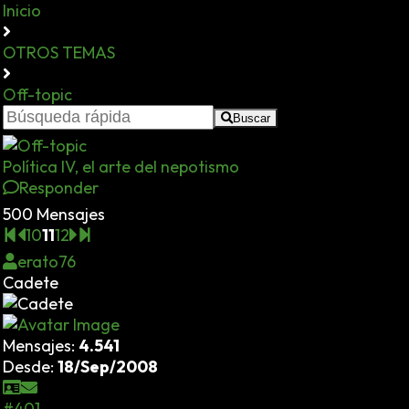
Inicio
OTROS TEMAS
Off-topic
Buscar
Política IV, el arte del nepotismo
Responder
500 Mensajes
10
11
12
erato76
Cadete
Mensajes:
4.541
Desde:
18/Sep/2008
#401