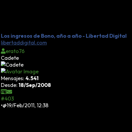
números. Ya no se trata de un par de pisitos
adquiridos con dinerete oculto bajo el colchón, sino de
un crecimiento patrimonial que solamente se explica
porque Bono hizo mal uso de su situación dentro del
Estado.
Los ingresos de Bono, año a año - Libertad Digital
libertaddigital.com
erato76
Cadete
Mensajes:
4.541
Desde:
18/Sep/2008
#403
•
19/Feb/2011, 12:38
Se nota que se acercan elecciones y Sarko recuerda
que los 2.000.000 de votos que le llegaron del Front
National por sus promesas de resolver la cuestión de