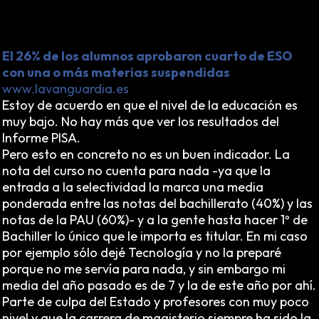
estructurales, sino que tienen un título que les valdrá
para algo. Así vive una sociedad en la inopia
permanente.
El 26% de los alumnos aprobaron cuarto de ESO
con una o más materias suspendidas
www.lavanguardia.es
Estoy de acuerdo en que el nivel de la educación es
muy bajo. No hay más que ver los resultados del
Informe PISA.
Pero esto en concreto no es un buen indicador. La
nota del curso no cuenta para nada -ya que la
entrada a la selectividad la marca una media
ponderada entre las notas del bachillerato (40%) y las
notas de la PAU (60%)- y a la gente hasta hacer 1º de
Bachiller lo único que le importa es titular. En mi caso
por ejemplo sólo dejé Tecnología y no la preparé
porque no me servía para nada, y sin embargo mi
media del año pasado es de 7 y la de este año por ahí.
Parte de culpa del Estado y profesores con muy poco
nivel y que la carrera de magisterio siempre ha sido la