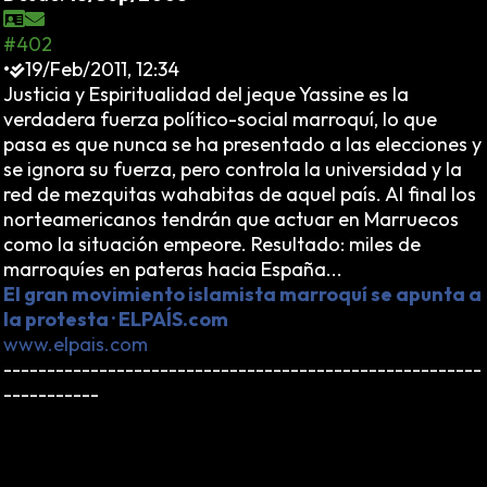
#402
•
19/Feb/2011, 12:34
Justicia y Espiritualidad del jeque Yassine es la
verdadera fuerza político-social marroquí, lo que
pasa es que nunca se ha presentado a las elecciones y
se ignora su fuerza, pero controla la universidad y la
red de mezquitas wahabitas de aquel país. Al final los
norteamericanos tendrán que actuar en Marruecos
como la situación empeore. Resultado: miles de
marroquíes en pateras hacia España...
El gran movimiento islamista marroquí se apunta a
la protesta · ELPAÍS.com
www.elpais.com
-------------------------------------------------------
-----------
Corrupción. Bono es el número 3 en la jerarquía del
Estado. Y las cifras de sus ingresos demuestra
ampliamente que hay mucho de inexplicable en estos