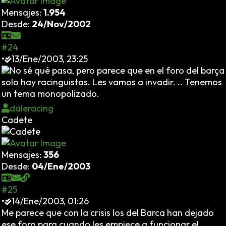
Mensajes:
1.954
Desde:
24/Nov/2002
#24
•
13/Ene/2003, 23:25
No sé qué pasa, pero parece que en el foro del barça
solo hay racinguistas. Les vamos a invadir. .. Tenemos
un tema monopolizado.
daleracing
Cadete
Mensajes:
356
Desde:
04/Ene/2003
#25
•
14/Ene/2003, 01:26
Me parece que con la crisis los del Barca han dejado
ese foro para cuando les empiece a funcionar el