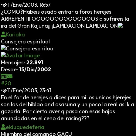
•
11/Ene/2003, 16:57
¿COMO?Habeis osado entrar a foros herejes
ARREPENTIIIOOOOOOOOOOOOOOS o sufrireis la
ira del Gran Kajuna¡¡¡¡LAPIDACION LAPIDACION
Kariaka
Consejero espiritual
Mensajes:
22.891
Desde:
15/Dic/2002
#20
•
11/Ene/2003, 23:41
En el for de herejes q dices para mi los unicos hjerejes
son los del biblao and osasuna y un poco la real asi k a
gozarla. Por cierto aver q pasa con esas bajas
anunciadas en el ceno del racing???
elduquedeferia
Miembro del comando GACU