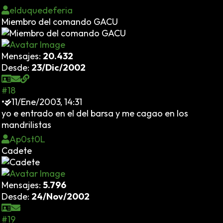
elduquedeferia
Miembro del comando GACU
Mensajes:
20.432
Desde:
23/Dic/2002
#18
•
11/Ene/2003, 14:31
yo e entrado en el del barsa y me cagao en los
mandrilistas
Ap0st0L
Cadete
Mensajes:
5.796
Desde:
24/Nov/2002
#19