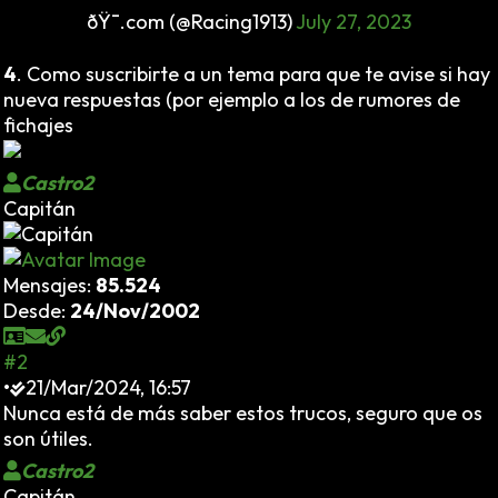
ðŸ¯.com (@Racing1913)
July 27, 2023
4
. Como suscribirte a un tema para que te avise si hay
nueva respuestas (por ejemplo a los de rumores de
fichajes
Castro2
Capitán
Mensajes:
85.524
Desde:
24/Nov/2002
#2
•
21/Mar/2024, 16:57
Nunca está de más saber estos trucos, seguro que os
son útiles.
Castro2
Capitán