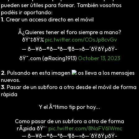
pueden ser útiles para forear. También vosotros
podéis ir aportando:
1
. Crear un acceso directo en el móvil
Â¿Quieres tener el foro siempre a mano?
ðŸ‘‡ðŸ¼
pic.twitter.com/COsJp8cvGv
— ð—¥ð—®ð—°ð—¶ð—»ð—´ðŸ­ðŸµðŸ­
ðŸ¯.com (@Racing1913)
October 13, 2023
2
. Pulsando en esta imagen
os lleva a los mensajes
nuevos.
3
. Pasar de un subforo a otro desde el móvil de forma
rápida
Y el Ãºltimo tip por hoy...
Como pasar de un subforo a otro de forma
rÃ¡pida ðŸ’¨
pic.twitter.com/8NaFV6lWmc
— ð—¥ð—®ð—°ð—¶ð—»ð—´ðŸ­ðŸµðŸ­