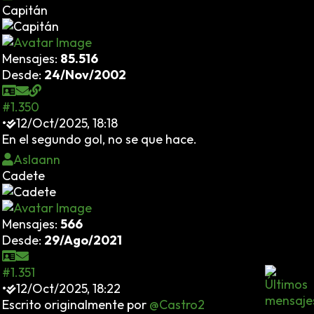
Capitán
Mensajes:
85.516
Desde:
24/Nov/2002
#1.350
•
12/Oct/2025, 18:18
En el segundo gol, no se que hace.
Aslaann
Cadete
Mensajes:
566
Desde:
29/Ago/2021
#1.351
•
12/Oct/2025, 18:22
Escrito originalmente por
@Castro2