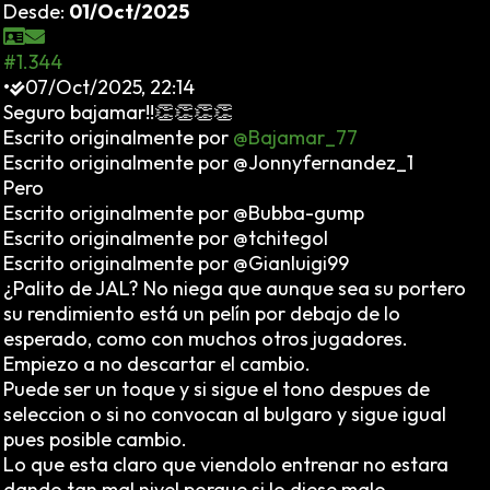
Desde:
01/Oct/2025
#1.344
•
07/Oct/2025, 22:14
Seguro bajamar!!👏👏👏👏
Escrito originalmente por
@Bajamar_77
Escrito originalmente por @Jonnyfernandez_1
Pero
Escrito originalmente por @Bubba-gump
Escrito originalmente por @tchitegol
Escrito originalmente por @Gianluigi99
¿Palito de JAL? No niega que aunque sea su portero
su rendimiento está un pelín por debajo de lo
esperado, como con muchos otros jugadores.
Empiezo a no descartar el cambio.
Puede ser un toque y si sigue el tono despues de
seleccion o si no convocan al bulgaro y sigue igual
pues posible cambio.
Lo que esta claro que viendolo entrenar no estara
dando tan mal nivel porque si lo diese malo