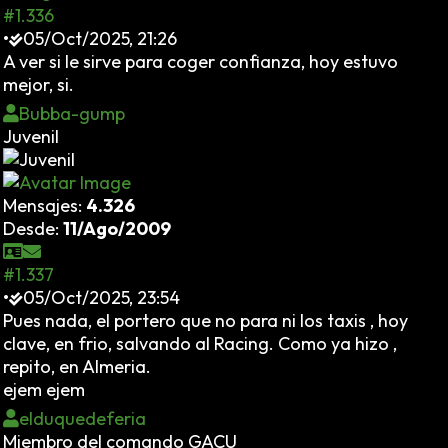
#1.336
•
05/Oct/2025, 21:26
A ver si le sirve para coger confianza, hoy estuvo
mejor, si.
Bubba-gump
Juvenil
Mensajes:
4.326
Desde:
11/Ago/2009
#1.337
•
05/Oct/2025, 23:54
Pues nada, el portero que no para ni los taxis , hoy
clave, en frio, salvando al Racing. Como ya hizo ,
repito, en Almeria.
ejem ejem
elduquedeferia
Miembro del comando GACU