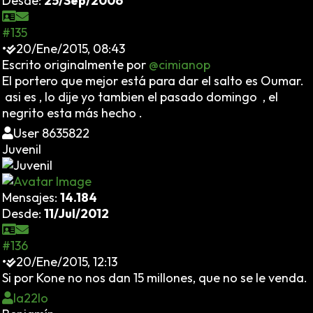
Desde:
25/Sep/2006
#135
•
20/Ene/2015, 08:43
Escrito originalmente por
@cimianop
El portero que mejor está para dar el salto es Oumar.
asi es , lo dije yo tambien el pasado domingo , el
negrito esta más hecho .
User 8635822
Juvenil
Mensajes:
14.184
Desde:
11/Jul/2012
#136
•
20/Ene/2015, 12:13
Si por Kone no nos dan 15 millones, que no se le venda.
la22lo