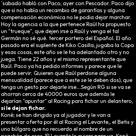
´sabado habló con Paco, ayer con Pescador. Paco dijo
que si no había un recambio de garantías y alguna
compensación económica no le podia dejar marchar.
Hoy la agencia a la que pertenece Raúl ha propuesto
un "trueque", que dejen irse a Raúl y venga el tal
Germán no sé qué. tercer portero del Español. El año
pasado era el suplente de Kiko Casilla, jugaba la Copa
y esas cosas, este año se le ha adelantado otro y no
juega. Tiene 22 años y el mismo representante que
Raúl. Paco ya ha pedido informes y parece que le
puede servir. Quieren que Raúl perdone alguna
mensualidad (parece que a este se le deben dos), que
tenga un gesto por dejarle irse...Según RG si se va se
ahorran cerca de 40000 euros que además le
dejarían "apuntar" al Racing para fichar un delantero,
si le dejan fichar.
Koné; se han dirigido ya al jugador y le van a
presentar oferta por él al Racing el Levante,, el Betis y
uno búlgaro que no recuerdo el nombre de un
ricachón de esos. El Levante le quiere para ya. Koné