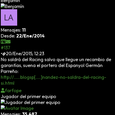
Benjamín
Mensajes:
11
Desde:
22/Ene/2014
#137
•
20/Ene/2015, 12:23
No saldrá del Racing salvo que llegue un recambio de
garantías, suena el portero del Espanyol Germán
Parreño:
http://.....blogsp[....]nandez-no-saldra-del-racing-
si.html
farfope
Jugador del primer equipo
Mensajes:
35.487