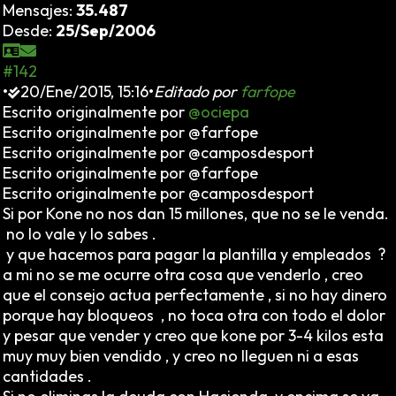
Mensajes:
35.487
Desde:
25/Sep/2006
#142
•
20/Ene/2015, 15:16
•
Editado por
farfope
Escrito originalmente por
@ociepa
Escrito originalmente por @farfope
Escrito originalmente por @camposdesport
Escrito originalmente por @farfope
Escrito originalmente por @camposdesport
Si por Kone no nos dan 15 millones, que no se le venda.
no lo vale y lo sabes .
y que hacemos para pagar la plantilla y empleados ?
a mi no se me ocurre otra cosa que venderlo , creo
que el consejo actua perfectamente , si no hay dinero
porque hay bloqueos , no toca otra con todo el dolor
y pesar que vender y creo que kone por 3-4 kilos esta
muy muy bien vendido , y creo no lleguen ni a esas
cantidades .