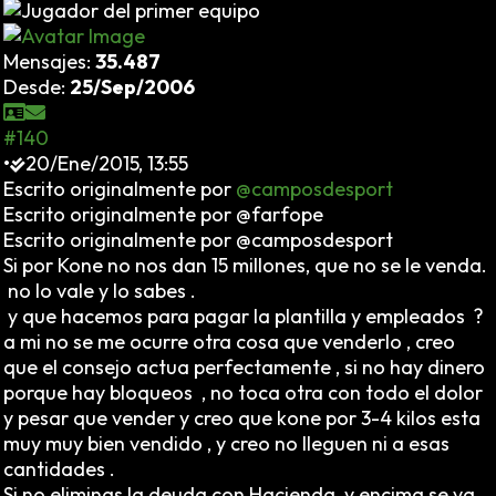
Mensajes:
35.487
Desde:
25/Sep/2006
#140
•
20/Ene/2015, 13:55
Escrito originalmente por
@camposdesport
Escrito originalmente por @farfope
Escrito originalmente por @camposdesport
Si por Kone no nos dan 15 millones, que no se le venda.
no lo vale y lo sabes .
y que hacemos para pagar la plantilla y empleados ?
a mi no se me ocurre otra cosa que venderlo , creo
que el consejo actua perfectamente , si no hay dinero
porque hay bloqueos , no toca otra con todo el dolor
y pesar que vender y creo que kone por 3-4 kilos esta
muy muy bien vendido , y creo no lleguen ni a esas
cantidades .
Si no eliminas la deuda con Hacienda, y encima se va