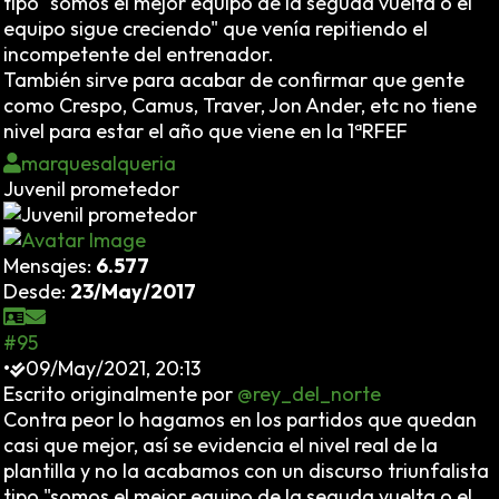
tipo "somos el mejor equipo de la seguda vuelta o el
equipo sigue creciendo" que venía repitiendo el
incompetente del entrenador.
También sirve para acabar de confirmar que gente
como Crespo, Camus, Traver, Jon Ander, etc no tiene
nivel para estar el año que viene en la 1ªRFEF
marquesalqueria
Juvenil prometedor
Mensajes:
6.577
Desde:
23/May/2017
#95
•
09/May/2021, 20:13
Escrito originalmente por
@rey_del_norte
Contra peor lo hagamos en los partidos que quedan
casi que mejor, así se evidencia el nivel real de la
plantilla y no la acabamos con un discurso triunfalista
tipo "somos el mejor equipo de la seguda vuelta o el