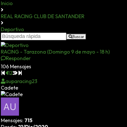
Inicio
REAL RACING CLUB DE SANTANDER
Deportivo
Buscar
RACING - Tarazona (Domingo 9 de mayo - 18 h)
Responder
106 Mensajes
1
2
3
auparacing23
Cadete
Mensajes:
715
Desde:
21/Dic/2020