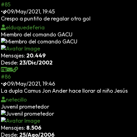
#85
•
09/May/2021, 19:45
Crespo a puntito de regalar otro gol
elduquedeferia
Miembro del comando GACU
Mensajes:
20.449
Desde:
23/Dic/2002
#86
•
09/May/2021, 19:46
La dupla Camus Jon Ander hace llorar al niño Jesús
netecillo
Juvenil prometedor
Mensajes:
8.506
Desde:
25/Ago/2006