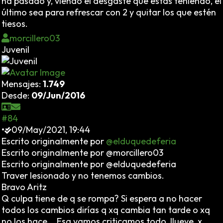
ha pasado y, viendo el desgaste que estás teniendo, el
último sea para refrescar con 2 y quitar los que estén
tiesos.
morcillero03
Juvenil
Mensajes:
1.749
Desde:
09/Jun/2016
#84
•
09/May/2021, 19:44
Escrito originalmente por
@elduquedeferia
Escrito originalmente por @morcillero03
Escrito originalmente por @elduquedeferia
Traver lesionado y no tenemos cambios.
Bravo Aritz
Q culpa tiene de q se rompa? Si espera a no hacer
todos los cambios dirías q xq cambia tan tarde o xq
no los hace... Esq vamos criticamos todo, llueve ,x