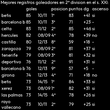
Mejores registros goleadores en 2ª division en el s. XXI:
goles
posicion
puntos
dg
ascenso
betis
85
10/11
1º
83
+41
si
barcelona b
85
10/11
3º
71
+23
-
celta
83
11/12
2º
85
+46
si
hercules
82
08/09
4º
78
+39
no
castilla
80
12/13
8º
59
+18
-
zaragoza
79
08/09
2º
81
+37
si
tenerife
79
08/09
3º
81
+32
si
deportivo
76
11/12
2º
91
+31
si
barcelona b
76
12/13
9º
57
+5
-
girona
74
12/13
4º
71
+18
no
betis
73
14/15
1º
84
+33
si
xerez
73
08/09
1º
82
+31
si
las palmas
73
14/15
4º
78
+26
si
rayo
73
10/11
2º
79
+25
si
vallecano