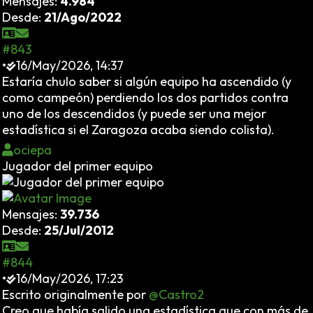
Mensajes:
4.984
Desde:
21/Ago/2022
#843
•
16/May/2026, 14:37
Estaría chulo saber si algún equipo ha ascendido (y
como campeón) perdiendo los dos partidos contra
uno de los descendidos (y puede ser una mejor
estadística si el Zaragoza acaba siendo colista).
ociepa
Jugador del primer equipo
Mensajes:
39.736
Desde:
25/Jul/2012
#844
•
16/May/2026, 17:23
Escrito originalmente por
@Castro2
Creo que había salido una estadística que con más de