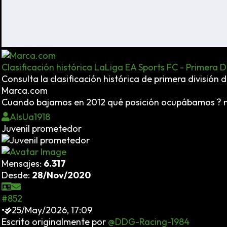
Clasificación histórica LaLiga EA Sports FC - Primera D
Consulta la clasificación histórica de primera divisió
Marca.com
Cuando bajamos en 2012 qué posición ocupábamos ? me 
AlsUa1918
Juvenil prometedor
Mensajes:
6.317
Desde:
28/Nov/2020
#852
•
25/May/2026, 17:09
Escrito originalmente por
@DDG-Racing-1984