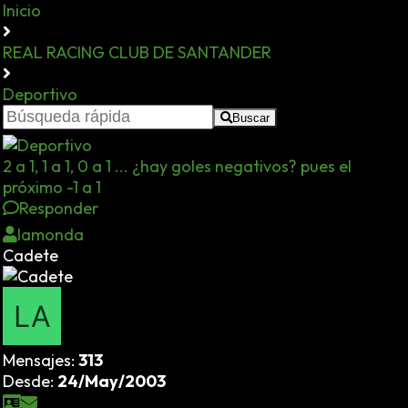
Inicio
REAL RACING CLUB DE SANTANDER
Deportivo
Buscar
2 a 1, 1 a 1, 0 a 1 ... ¿hay goles negativos? pues el
próximo -1 a 1
Responder
lamonda
Cadete
Mensajes:
313
Desde:
24/May/2003