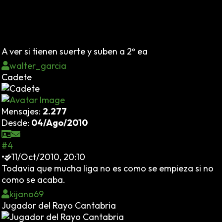
A ver si tienen suerte y suben a 2º ea
walter_garcia
Cadete
Mensajes:
2.277
Desde:
04/Ago/2010
#4
•
11/Oct/2010, 20:10
Todavia que mucha liga no es como se empieza si no
como se acaba.
kijano69
Jugador del Rayo Cantabria