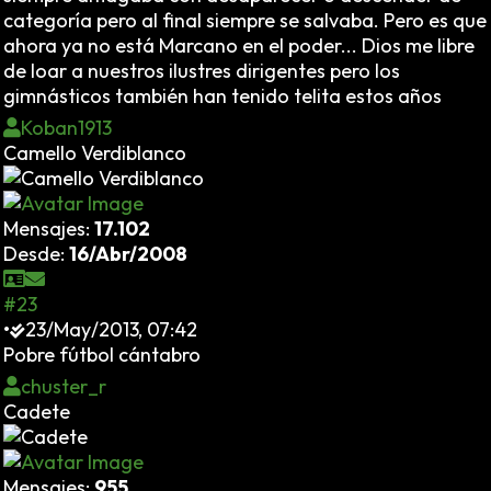
categoría pero al final siempre se salvaba. Pero es que
ahora ya no está Marcano en el poder... Dios me libre
de loar a nuestros ilustres dirigentes pero los
gimnásticos también han tenido telita estos años
Koban1913
Camello Verdiblanco
Mensajes:
17.102
Desde:
16/Abr/2008
#23
•
23/May/2013, 07:42
Pobre fútbol cántabro
chuster_r
Cadete
Mensajes:
955