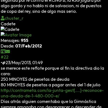
segunda parte contra el RCING B, la RSG jugara por
algo gordo y no hablo ni de salvacion, ni de puestos
de copa del rey, sino de algo mas serio.
chuster_r
Cadete
Mensajes:
955
Desde:
07/Feb/2012
#22
•
23/May/2013, 01:49
se merece este reflote porque al fin la directiva dio la
cara:
250 MINOYES de pesetas de deuda
80 MINOYES de pesetas a pagar antes del 1 de julio
http://contrameta.com/la-junta-gest[....]-reconoce-
una-deuda-de-1-480-000-e/
Días atrás alguien comentaba que la Gimnástica
siempre amagaba con desaparecer o descender de