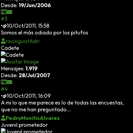
Desde:
19/Jun/2006
#3
•
10/Oct/2011, 15:58
Somos el más odiado por los pitufos
racinguistAdri
Cadete
Mensajes:
1.919
Desde:
28/Jul/2007
#4
•
10/Oct/2011, 16:09
A mi lo que me parece es lo de todas las encuestas,
que no me han preguntado...
PedroMunitisAlvarez
Juvenil prometedor