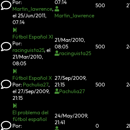
Por:
07:14
500
2
Martin_lawrence
,
el 25/Jun/2011,
Martin_lawrence
07:14
Fútbol Español XI
21/Mar/2010,
Por:
08:05
500
2
racinguista25
,
el
racinguista25
21/Mar/2010,
08:05
Fútbol Español X
27/Sep/2009,
Por:
Pachulia27
,
21:15
500
2
el 27/Sep/2009,
Pachulia27
21:15
El problema del
24/May/2009,
fútbol español
21:41
Por:
0
2