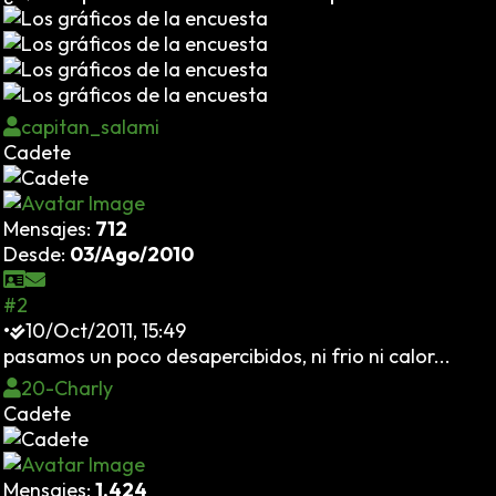
capitan_salami
Cadete
Mensajes:
712
Desde:
03/Ago/2010
#2
•
10/Oct/2011, 15:49
pasamos un poco desapercibidos, ni frio ni calor...
20-Charly
Cadete
Mensajes:
1.424