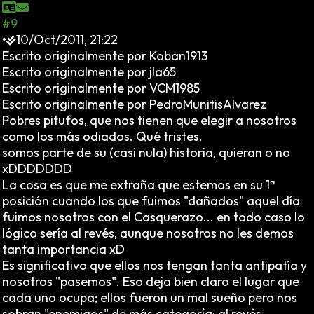
#9
•
10/Oct/2011, 21:22
Escrito originalmente por Koban1913
Escrito originalmente por jla65
Escrito originalmente por VCM1985
Escrito originalmente por PedroMunitisAlvarez
Pobres pitufos, que nos tienen que elegir a nosotros
como los más odiados. Qué tristes.
somos parte de su (casi nula) historia, quieran o no
xDDDDDDD
La cosa es que me extraña que estemos en su 1ª
posición cuando los que fuimos "dañados" aquel día
fuimos nosotros con el Casquerazo... en todo caso lo
lógico sería al revés, aunque nosotros no les demos
tanta importancia xD
Es significativo que ellos nos tengan tanta antipatía y
nosotros "pasemos". Eso deja bien claro el lugar que
cada uno ocupa; ellos fueron un mal sueño pero nos
sobran "enemigos" de más categoría; al revés,