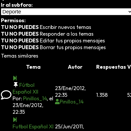
Ir al subforo:
Permisos:
TU NO PUEDES
Escribir nuevos temas
TU NO PUEDES
Responder a los temas
TU NO PUEDES
Editar tus propios mensajes
TU NO PUEDES
Borrar tus propios mensajes
Temas similares
Tema
Autor
Respuestas
V
Fútbol
23/Ene/2012,
Español XII
22:35
1.358
5
Por:
Pinillos_14
,
el
Pinillos_14
23/Ene/2012,
22:35
Futbol Español XI
25/Jun/2011,