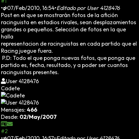
#1
•
07/Feb/2010, 16:54
•
Editado por
User 4128476
Post en el que se mostrarán fotos de la afición
racinguista en estadios rivales, sean desplazamientos
grandes o pequeños. Selección de fotos en la que
halla
representacion de racinguistas en cada partido que el
Racing juegue fuera.
P.D: Todo el que ponga nuevas fotos, que ponga que
partido es, fecha, resultado, y a poder ser cuantos
racinguistas presentes.
User 4128476
Cadete
Mensajes:
466
Desde:
02/May/2007
#2
•
07/Feb/2010, 16:57
•
Editado por
User 4128476