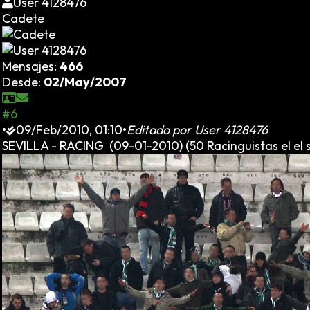
User 4128476
Cadete
Mensajes:
466
Desde:
02/May/2007
#6
•
09/Feb/2010, 01:10
•
Editado por
User 4128476
SEVILLA - RACING (09-01-2010) (50 Racinguistas el el s