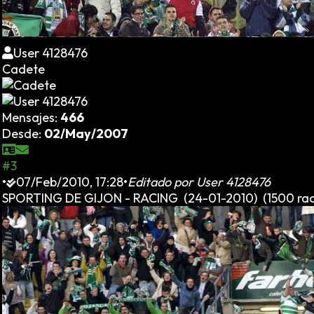
User 4128476
Cadete
Mensajes:
466
Desde:
02/May/2007
#3
•
07/Feb/2010, 17:28
•
Editado por
User 4128476
SPORTING DE GIJON - RACING (24-01-2010) (1500 raci