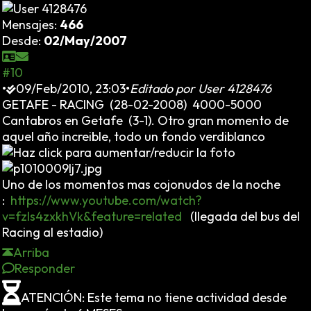
Mensajes:
466
Desde:
02/May/2007
#10
•
09/Feb/2010, 23:03
•
Editado por
User 4128476
GETAFE - RACING (28-02-2008) 4000-5000
Cantabros en Getafe (3-1). Otro gran momento de
aquel año increible, todo un fondo verdiblanco
Uno de los momentos mas cojonudos de la noche
:
https://www.youtube.com/watch?
v=fzIs4zxkhVk&feature=related
(llegada del bus del
Racing al estadio)
Arriba
Responder
ATENCIÓN: Este tema no tiene actividad desde