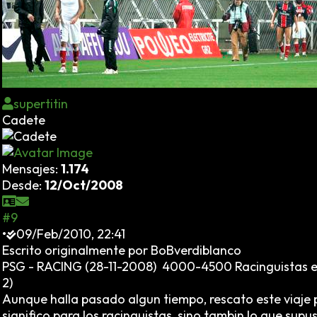
supertitin
Cadete
Mensajes:
1.174
Desde:
12/Oct/2008
#9
•
09/Feb/2010, 22:41
Escrito originalmente por BoBverdiblanco
PSG - RACING (28-11-2008) 4000-4500 Racinguistas en 
2)
Aunque halla pasado algun tiempo, rescato este viaje p
significo para los racinguistas, sino tambin lo que su