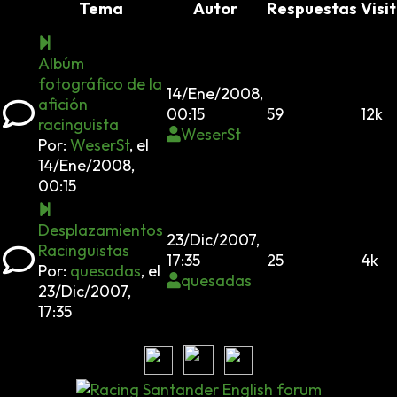
Tema
Autor
Respuestas
Visi
Albúm
fotográfico de la
14/Ene/2008,
afición
00:15
59
12k
racinguista
WeserSt
Por:
WeserSt
,
el
14/Ene/2008,
00:15
Desplazamientos
23/Dic/2007,
Racinguistas
17:35
25
4k
Por:
quesadas
,
el
quesadas
23/Dic/2007,
17:35