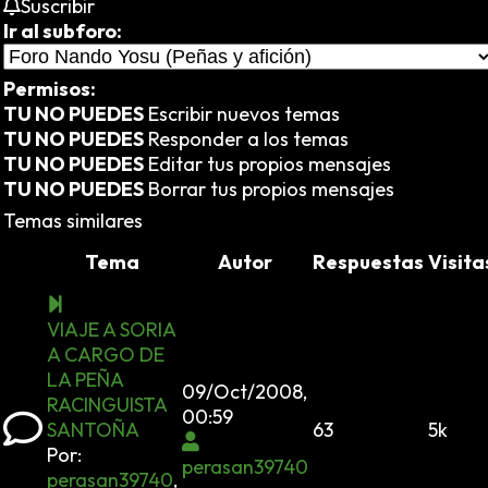
Suscribir
Ir al subforo:
Permisos:
TU NO PUEDES
Escribir nuevos temas
TU NO PUEDES
Responder a los temas
TU NO PUEDES
Editar tus propios mensajes
TU NO PUEDES
Borrar tus propios mensajes
Temas similares
Tema
Autor
Respuestas
Visita
VIAJE A SORIA
A CARGO DE
LA PEÑA
09/Oct/2008,
RACINGUISTA
00:59
SANTOÑA
63
5k
Por:
perasan39740
perasan39740
,