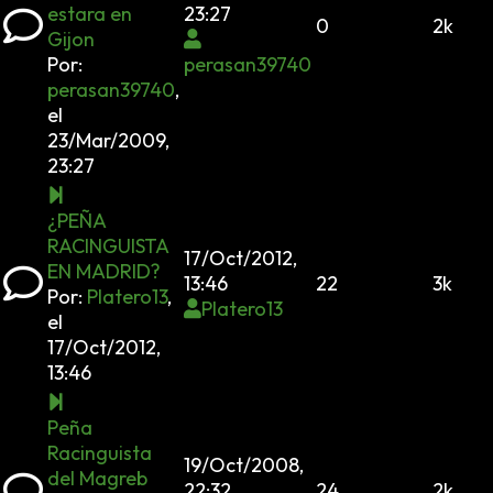
estara en
23:27
0
2k
Gijon
Por:
perasan39740
perasan39740
,
el
23/Mar/2009,
23:27
¿PEÑA
RACINGUISTA
17/Oct/2012,
EN MADRID?
13:46
22
3k
Por:
Platero13
,
Platero13
el
17/Oct/2012,
13:46
Peña
Racinguista
19/Oct/2008,
del Magreb
22:32
24
2k