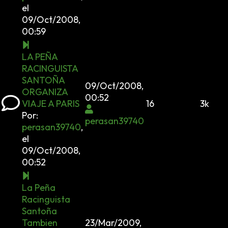
el
09/Oct/2008,
00:59
LA PEÑA
RACINGUISTA
SANTOÑA
09/Oct/2008,
ORGANIZA
00:52
VIAJE A PARIS
16
3k
Por:
perasan39740
perasan39740
,
el
09/Oct/2008,
00:52
La Peña
Racinguista
Santoña
Tambien
23/Mar/2009,