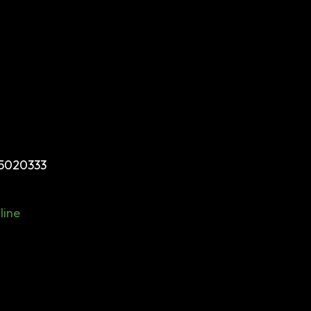
95020333
line