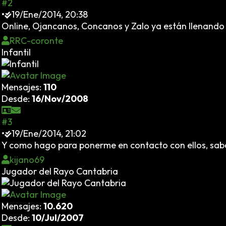
#2
•
19/Ene/2014, 20:38
Online, Ojancanos, Concanos y Zalo ya están llenand
RRC-coronte
Infantil
Mensajes:
110
Desde:
16/Nov/2008
#3
•
19/Ene/2014, 21:02
Y como hago para ponerme en contacto con ellos, sabe
kijano69
Jugador del Rayo Cantabria
Mensajes:
10.620
Desde:
10/Jul/2007