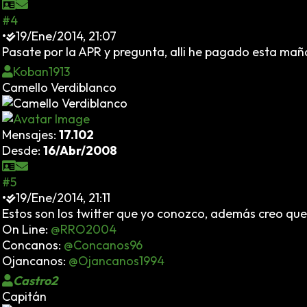
#4
•
19/Ene/2014, 21:07
Pasate por la APR y pregunta, alli he pagado esta mañ
Koban1913
Camello Verdiblanco
Mensajes:
17.102
Desde:
16/Abr/2008
#5
•
19/Ene/2014, 21:11
Estos son los twitter que yo conozco, además creo qu
On Line:
@RRO2004
Concanos:
@Concanos96
Ojancanos:
@Ojancanos1994
Castro2
Capitán