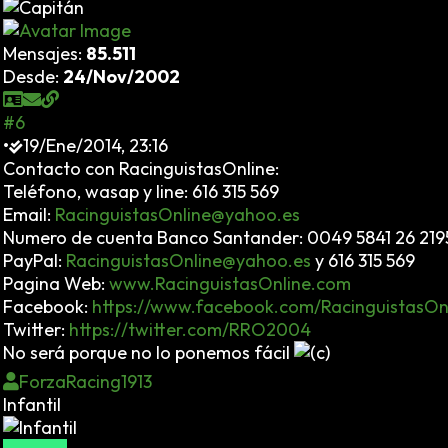
Mensajes:
85.511
Desde:
24/Nov/2002
#6
•
19/Ene/2014, 23:16
Contacto con RacinguistasOnline:
Teléfono, wasap y line: 616 315 569
Email:
RacinguistasOnline@yahoo.es
Numero de cuenta Banco Santander: 0049 5841 26 21
PayPal:
RacinguistasOnline@yahoo.es
y 616 315 569
Pagina Web:
www.RacinguistasOnline.com
Facebook:
https://www.facebook.com/RacinguistasOn
Twitter:
https://twitter.com/RRO2004
No será porque no lo ponemos fácil
ForzaRacing1913
Infantil