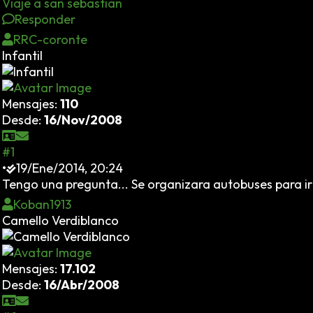
Viaje a san sebastian
Responder
RRC-coronte
Infantil
Mensajes:
110
Desde:
16/Nov/2008
#1
•
19/Ene/2014, 20:24
Tengo una pregunta... Se organizara autobuses para ir a
Koban1913
Camello Verdiblanco
Mensajes:
17.102
Desde:
16/Abr/2008