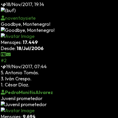
•
18/Nov/2017, 19:14
noventaysiete
Goodbye, Montenegro!
Mensajes:
17.449
Desde:
18/Jul/2006
#2
•
19/Nov/2017, 07:44
5. Antonio Tomás.
3. Iván Crespo.
1. César Díaz.
PedroMunitisAlvarez
Juvenil prometedor
Mensajes:
9.694