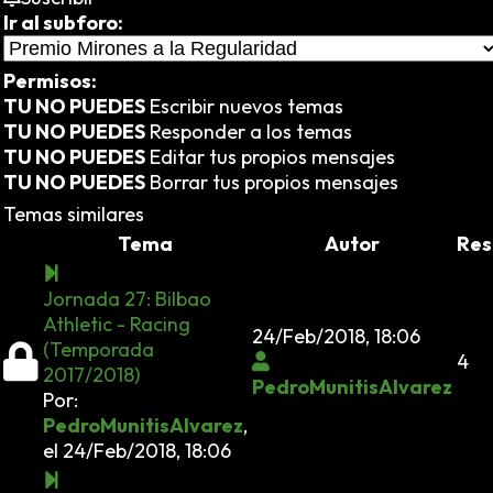
Ir al subforo:
Permisos:
TU NO PUEDES
Escribir nuevos temas
TU NO PUEDES
Responder a los temas
TU NO PUEDES
Editar tus propios mensajes
TU NO PUEDES
Borrar tus propios mensajes
Temas similares
Tema
Autor
Res
Jornada 27: Bilbao
Athletic - Racing
24/Feb/2018, 18:06
(Temporada
4
2017/2018)
PedroMunitisAlvarez
Por:
PedroMunitisAlvarez
,
el 24/Feb/2018, 18:06