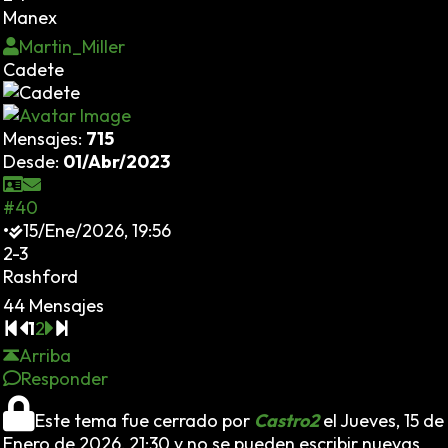
Manex
Martin_Miller
Cadete
Mensajes:
715
Desde:
01/Abr/2023
#40
•
15/Ene/2026, 19:56
2-3
Rashford
44 Mensajes
1
2
Arriba
Responder
Este tema fue cerrado por
Castro2
el Jueves, 15 de
Enero de 2026, 21:30 y no se pueden escribir nuevas