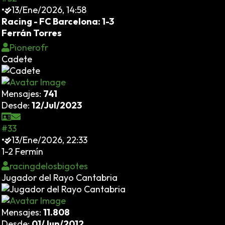
•
13/Ene/2026, 14:58
Racing - FC Barcelona: 1-3
Ferrán Torres
Pionerofr
Cadete
Mensajes:
741
Desde:
12/Jul/2023
#33
•
13/Ene/2026, 22:33
1-2 Fermín
racingdelosbigotes
Jugador del Rayo Cantabria
Mensajes:
11.808
Desde:
01/Jun/2012