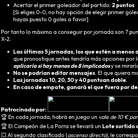
Acertar el primer goleador del partido:
2 puntos
[Si eliges 0-0, no hay opción de elegir primer gol
hayas puesto 0 goles a favor]
Por tanto lo máximo a conseguir por jornada son 7 punto
X-2.
Las últimas 5 jornadas, los que estén a menos de 
que pronostique antes tendría más opciones por lo
aplicaría si hay menos de 8 implicados
y se mirar
No se podrían editar mensajes
. El que quiera m
Las jornadas 10, 20, 30 y 40 puntuan doble
.
En caso de empate, ganará el que fuera por de
Patrocinado por:
🏆 En cada jornada, habrá en juego un
vale de 10 € pa
🏆 El Campeón de La Porra se llevará un
Lote surtido
💥 Al segundo clasificado (
ascenso directo
), le corres