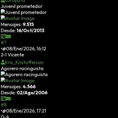
coropota
Juvenil prometedor
Mensajes:
9.515
Desde:
16/Oct/2013
#7
•
08/Ene/2026, 16:12
2-1 Vicente
Kris_Kristofferson
Agorero racinguista
Mensajes:
4.566
Desde:
02/Ago/2006
#8
•
08/Ene/2026, 17:21
0-4