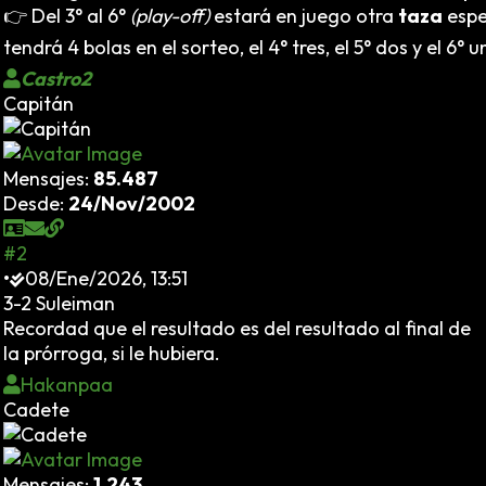
👉 Del 3° al 6°
(play-off)
estará en juego otra
taza
espe
tendrá 4 bolas en el sorteo, el 4° tres, el 5° dos y el 6° u
Castro2
Capitán
Mensajes:
85.487
Desde:
24/Nov/2002
#2
•
08/Ene/2026, 13:51
3-2 Suleiman
Recordad que el resultado es del resultado al final de
la prórroga, si le hubiera.
Hakanpaa
Cadete
Mensajes:
1.243