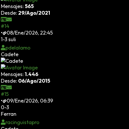
Mensajes:
565
Desde:
29/Ago/2021
#14
•
08/Ene/2026, 22:45
1-3 suli
pdelalamo
Cadete
Mensajes:
1.446
Desde:
06/Ago/2015
#15
•
09/Ene/2026, 06:39
0-3
Ferran
racinguistapro
Cadete