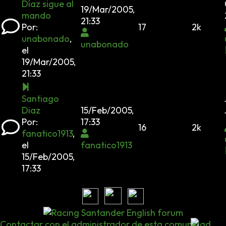
Díaz sigue al
19/Mar/2005,
mando
21:33
Por:
17
2k
unabonado
,
unabonado
el
19/Mar/2005,
21:33
Santiago
Diaz
15/Feb/2005,
Por:
17:33
16
2k
fanatico1913
,
el
fanatico1913
15/Feb/2005,
17:33
Contactar con el administrador de esta comunidad