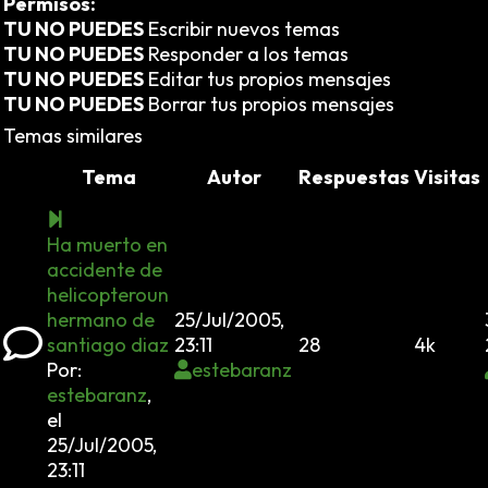
Permisos:
TU NO PUEDES
Escribir nuevos temas
TU NO PUEDES
Responder a los temas
TU NO PUEDES
Editar tus propios mensajes
TU NO PUEDES
Borrar tus propios mensajes
Temas similares
Tema
Autor
Respuestas
Visitas
Ha muerto en
accidente de
helicopteroun
hermano de
25/Jul/2005,
santiago diaz
23:11
28
4k
Por:
estebaranz
estebaranz
,
el
25/Jul/2005,
23:11